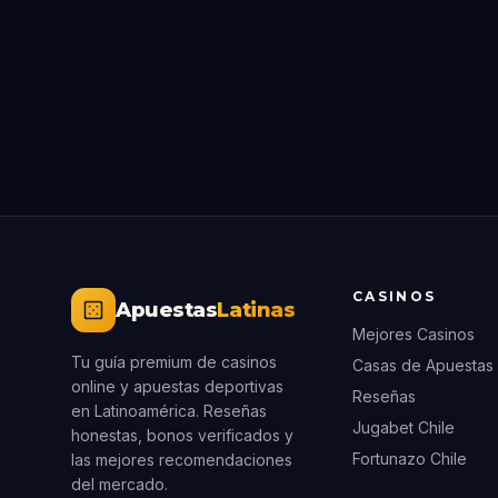
CASINOS
Apuestas
Latinas
Mejores Casinos
Tu guía premium de casinos
Casas de Apuestas
online y apuestas deportivas
Reseñas
en Latinoamérica. Reseñas
Jugabet Chile
honestas, bonos verificados y
Fortunazo Chile
las mejores recomendaciones
del mercado.