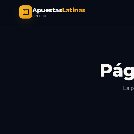
Apuestas
Latinas
ONLINE
Pág
La p