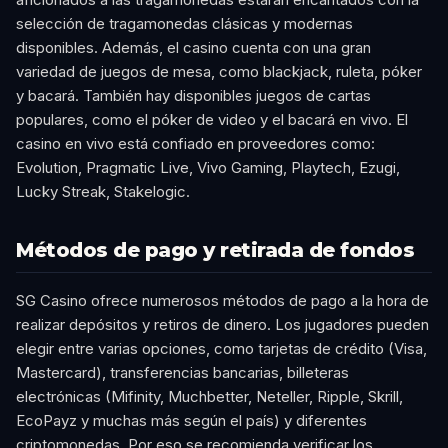
selección de tragamonedas clásicas y modernas
disponibles. Además, el casino cuenta con una gran
variedad de juegos de mesa, como blackjack, ruleta, póker
y bacará. También hay disponibles juegos de cartas
populares, como el póker de video y el bacará en vivo. El
casino en vivo está confiado en proveedores como:
Evolution, Pragmatic Live, Vivo Gaming, Playtech, Ezugi,
Lucky Streak, Stakelogic.
Métodos de pago y retirada de fondos
SG Casino ofrece numerosos métodos de pago a la hora de
realizar depósitos y retiros de dinero. Los jugadores pueden
elegir entre varias opciones, como tarjetas de crédito (Visa,
Mastercard), transferencias bancarias, billeteras
electrónicas (Mifinity, Muchbetter, Neteller, Ripple, Skrill,
EcoPayz y muchas más según el país) y diferentes
criptomonedas. Por eso se recomienda verificar los