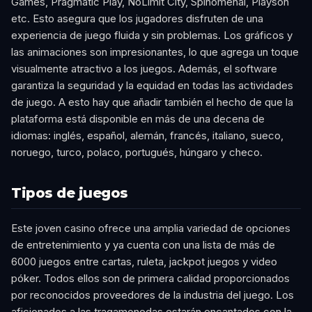
Games, Pragmatic Play, NoLimit City, Spinomenal, Playson
etc. Esto asegura que los jugadores disfruten de una
experiencia de juego fluida y sin problemas. Los gráficos y
las animaciones son impresionantes, lo que agrega un toque
visualmente atractivo a los juegos. Además, el software
garantiza la seguridad y la equidad en todas las actividades
de juego. A esto hay que añadir también el hecho de que la
plataforma está disponible en más de una decena de
idiomas: inglés, español, alemán, francés, italiano, sueco,
noruego, turco, polaco, portugués, húngaro y checo.
Tipos de juegos
Este joven casino ofrece una amplia variedad de opciones
de entretenimiento y ya cuenta con una lista de más de
6000 juegos entre cartas, ruleta, jackpot juegos y video
póker. Todos ellos son de primera calidad proporcionados
por reconocidos proveedores de la industria del juego. Los
aficionados a las tragamonedas estarán encantados con la