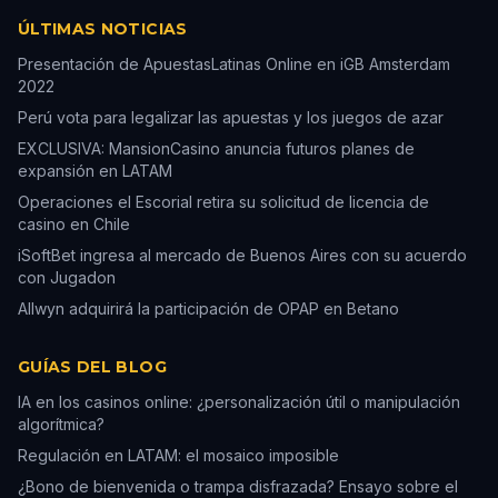
ÚLTIMAS NOTICIAS
Presentación de ApuestasLatinas Online en iGB Amsterdam
2022
Perú vota para legalizar las apuestas y los juegos de azar
EXCLUSIVA: MansionCasino anuncia futuros planes de
expansión en LATAM
Operaciones el Escorial retira su solicitud de licencia de
casino en Chile
iSoftBet ingresa al mercado de Buenos Aires con su acuerdo
con Jugadon
Allwyn adquirirá la participación de OPAP en Betano
GUÍAS DEL BLOG
IA en los casinos online: ¿personalización útil o manipulación
algorítmica?
Regulación en LATAM: el mosaico imposible
¿Bono de bienvenida o trampa disfrazada? Ensayo sobre el