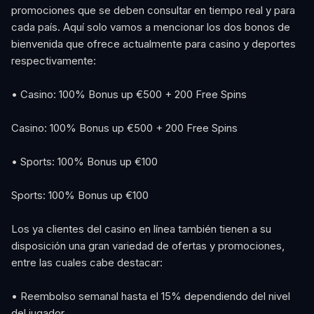
promociones que se deben consultar en tiempo real y para
cada país. Aquí solo vamos a mencionar los dos bonos de
bienvenida que ofrece actualmente para casino y deportes
respectivamente:
• Casino: 100% Bonus up €500 + 200 Free Spins
Casino: 100% Bonus up €500 + 200 Free Spins
• Sports: 100% Bonus up €100
Sports: 100% Bonus up €100
Los ya clientes del casino en línea también tienen a su
disposición una gran variedad de ofertas y promociones,
entre las cuales cabe destacar:
• Reembolso semanal hasta el 15% dependiendo del nivel
del jugador